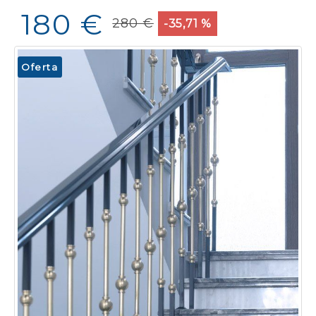
180 €
280 €
-35,71 %
Oferta